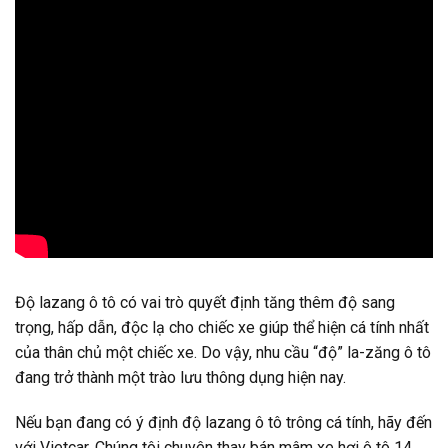
Độ lazang ô tô có vai trò quyết định tăng thêm độ sang
trọng, hấp dẫn, độc lạ cho chiếc xe giúp thể hiện cá tính nhất
của thân chủ một chiếc xe. Do vậy, nhu cầu “độ” la-zăng ô tô
đang trở thành một trào lưu thông dụng hiện nay.
Nếu bạn đang có ý định độ lazang ô tô trông cá tính, hãy đến
với Vietcar. Chúng tôi chuyên thay bán mâm xe hơi ô tô 14