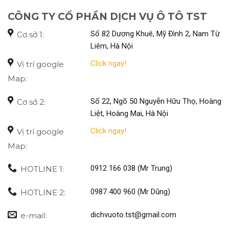
CÔNG TY CỔ PHẦN DỊCH VỤ Ô TÔ TST
Số 82 Dương Khuê, Mỹ Đình 2, Nam Từ
Cơ sở 1:
Liêm, Hà Nội
Click ngay!
Vị trí google
Map:
Số 22, Ngõ 50 Nguyễn Hữu Thọ, Hoàng
Cơ sở 2:
Liệt, Hoàng Mai, Hà Nội
Click ngay!
Vị trí google
Map:
0912 166 038 (Mr Trung)
HOTLINE 1:
0987 400 960 (Mr Dũng)
HOTLINE 2:
dichvuoto.tst@gmail.com
e-mail: