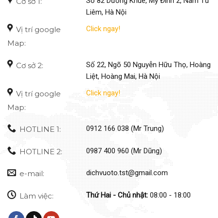
Số 82 Dương Khuê, Mỹ Đình 2, Nam Từ
Cơ sở 1:
Liêm, Hà Nội
Click ngay!
Vị trí google
Map:
Số 22, Ngõ 50 Nguyễn Hữu Thọ, Hoàng
Cơ sở 2:
Liệt, Hoàng Mai, Hà Nội
Click ngay!
Vị trí google
Map:
0912 166 038 (Mr Trung)
HOTLINE 1:
0987 400 960 (Mr Dũng)
HOTLINE 2:
dichvuoto.tst@gmail.com
e-mail:
Thứ Hai - Chủ nhật:
08:00 - 18:00
Làm việc: