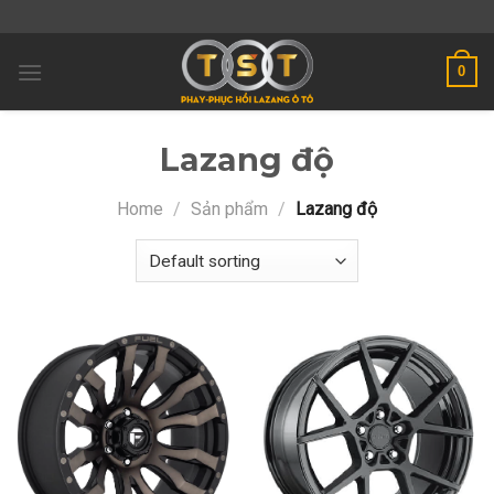
Skip
to
content
0
Lazang độ
Home
/
Sản phẩm
/
Lazang độ