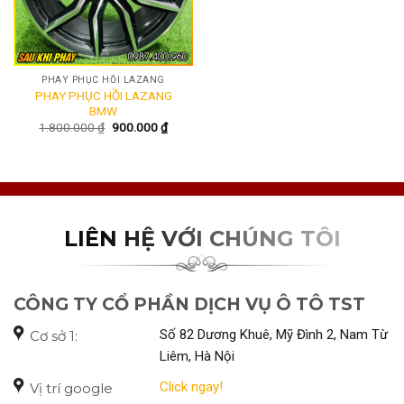
PHAY PHỤC HỒI LAZANG
PHAY PHỤC HỒI LAZANG
BMW
1.800.000
₫
900.000
₫
LIÊN HỆ VỚI CHÚNG TÔI
CÔNG TY CỔ PHẦN DỊCH VỤ Ô TÔ TST
Số 82 Dương Khuê, Mỹ Đình 2, Nam Từ
Cơ sở 1:
Liêm, Hà Nội
Click ngay!
Vị trí google