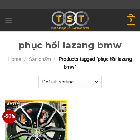
Skip
to
content
0
phục hồi lazang bmw
Home
/
Sản phẩm
/
Products tagged “phục hồi lazang
bmw”
-50%